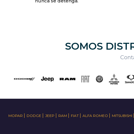
nunca se detenga.
SOMOS DISTR
Conta
MOPAR
DODGE
JEEP
RAM
FIAT
ALFA ROMEO
MITSUBISHI