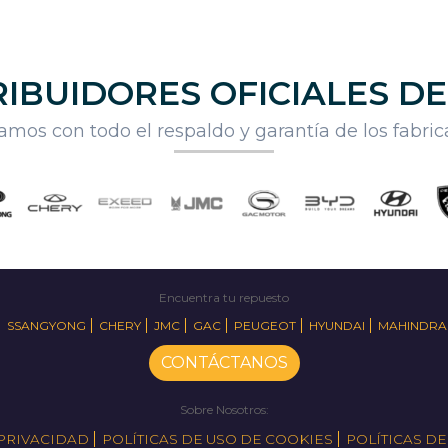
IBUIDORES OFICIALES D
mos con todo el respaldo y garantía de los fabri
Encuentra tu repuesto
SSANGYONG
CHERY
JMC
GAC
PEUGEOT
HYUNDAI
MAHINDRA
CONTÁCTANOS
Sobre Nosotros:
 PRIVACIDAD
POLÍTICAS DE USO DE COOKIES
POLÍTICAS D