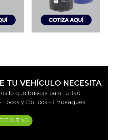
E TU VEHÍCULO NECESITA
s lo que buscas para tu Jac
s - Focos y Ópticos - Embragues
EJECUTIVO