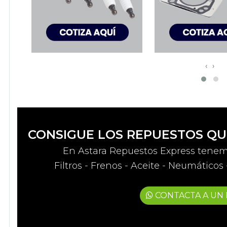
‹
›
CONSIGUE LOS REPUESTOS QU
En Astara Repuestos Express tenemo
Filtros - Frenos - Aceite - Neumático
CONTACTA A UN 